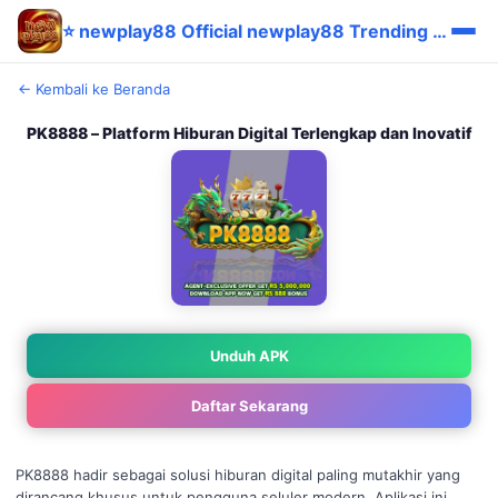
⭐ newplay88 Official newplay88 Trending Maxwin ⚡
← Kembali ke Beranda
PK8888 – Platform Hiburan Digital Terlengkap dan Inovatif
Unduh APK
Daftar Sekarang
PK8888 hadir sebagai solusi hiburan digital paling mutakhir yang
dirancang khusus untuk pengguna seluler modern. Aplikasi ini