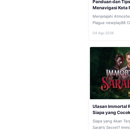
Panduan dan Tips
Menavigasi Kota 
Menjelajahi Atmosfe
Plague newplay88 Ci
oleh visual yang me
04 Agu 2026
Ulasan Immortal 
Siapa yang Coco
Siapa yang Akan Ter
Sarah’s Secret? Imm