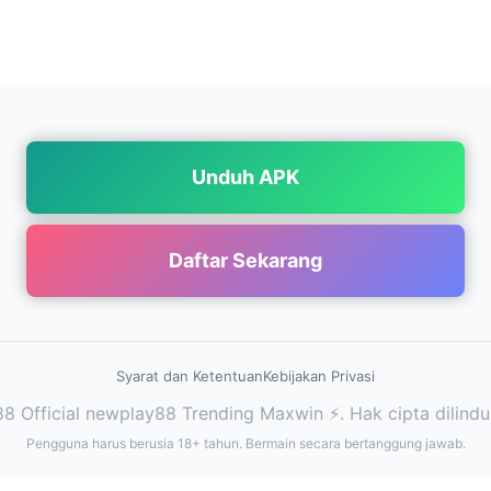
Unduh APK
Daftar Sekarang
Syarat dan Ketentuan
Kebijakan Privasi
 Official newplay88 Trending Maxwin ⚡. Hak cipta dilind
Pengguna harus berusia 18+ tahun. Bermain secara bertanggung jawab.