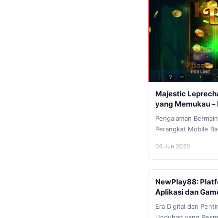
Majestic Leprecha
yang Memukau – 
Pengalaman Bermain 
Perangkat Mobile Ba
selalu bergerak, Maj
06 Jun 2026
Spinomenal menawar
NewPlay88: Plat
Aplikasi dan Gam
Era Digital dan Pent
Unduhan yang Resmi D