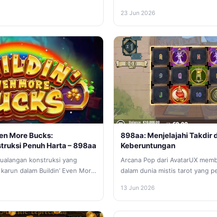
dios bukan sekadar permainan
yang suram, di mana hukum dan
23 Jun 2026
ven More Bucks:
898aa: Menjelajahi Takdir 
truksi Penuh Harta – 898aa
Keberuntungan
tualangan konstruksi yang
Arcana Pop dari AvatarUX mem
karun dalam Buildin’ Even More
dalam dunia mistis tarot yang 
nya yang eksentrik telah...
ramalan dan potensi keberuntu
13 Jun 2026
pada...