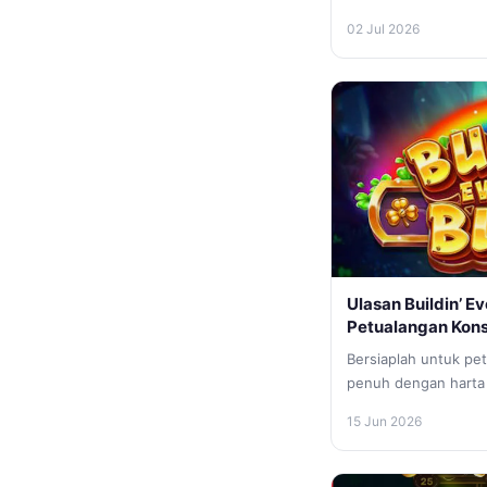
dari Stormcraft Stu
02 Jul 2026
slot...
Ulasan Buildin’ E
Petualangan Kons
Bersiaplah untuk pe
penuh dengan harta 
Bucks. Lenny dan tim
15 Jun 2026