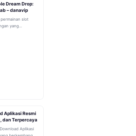
le Dream Drop:
ab – danavip
permainan slot
ngan yang
. Dirilis pada tahun
 Aplikasi Resmi
, dan Terpercaya
Download Aplikasi
l yang berkembang