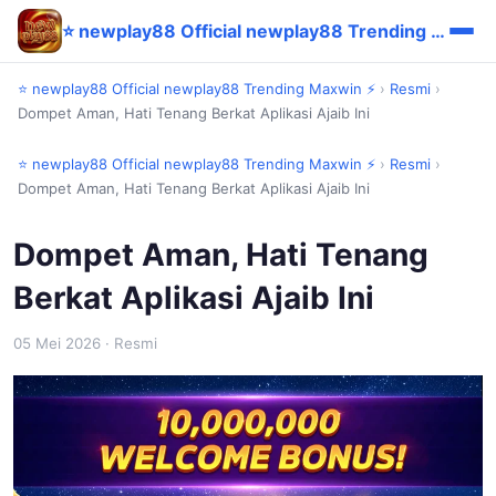
⭐ newplay88 Official newplay88 Trending Maxwin ⚡
⭐ newplay88 Official newplay88 Trending Maxwin ⚡
›
Resmi
›
Dompet Aman, Hati Tenang Berkat Aplikasi Ajaib Ini
⭐ newplay88 Official newplay88 Trending Maxwin ⚡
›
Resmi
›
Dompet Aman, Hati Tenang Berkat Aplikasi Ajaib Ini
Dompet Aman, Hati Tenang
Berkat Aplikasi Ajaib Ini
05 Mei 2026
· Resmi