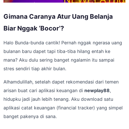
Gimana Caranya Atur Uang Belanja
Biar Nggak ‘Bocor’?
Halo Bunda-bunda cantik! Pernah nggak ngerasa uang
bulanan baru dapet tapi tiba-tiba hilang entah ke
mana? Aku dulu sering banget ngalamin itu sampai
stres sendiri tiap akhir bulan.
Alhamdulillah, setelah dapet rekomendasi dari temen
arisan buat cari aplikasi keuangan di
newplay88
,
hidupku jadi jauh lebih tenang. Aku download satu
aplikasi catat keuangan (financial tracker) yang simpel
banget pakenya di sana.